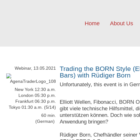
Home
About Us
Trading the BORN Style (E
Webinar, 13.05.2021
Bars) with Rüdiger Born
Unfortunately, this event is in Ge
New York 12:30 a.m.
London 05:30 p.m.
Frankfurt 06:30 p.m.
Elliott Wellen, Fibonacci, BORN O
Tokyo 01:30 a.m. (5/14)
gibt viele technische Hilfsmittel, 
unterstützen können. Doch wie sol
60 min.
Anwendung bringen?
(German)
Rüdiger Born, Chefhändler seine